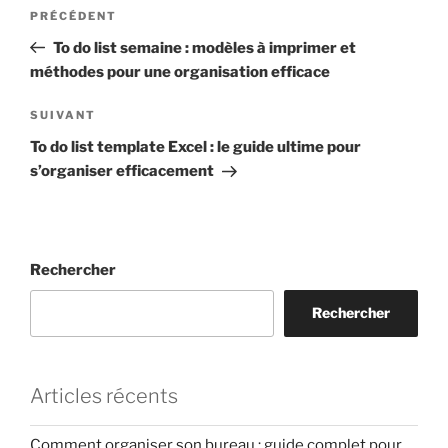
Navigation
Article
PRÉCÉDENT
de
précédent
To do list semaine : modèles à imprimer et
l’article
méthodes pour une organisation efficace
Article
SUIVANT
suivant
To do list template Excel : le guide ultime pour
s’organiser efficacement
Rechercher
Rechercher
Articles récents
Comment organiser son bureau : guide complet pour