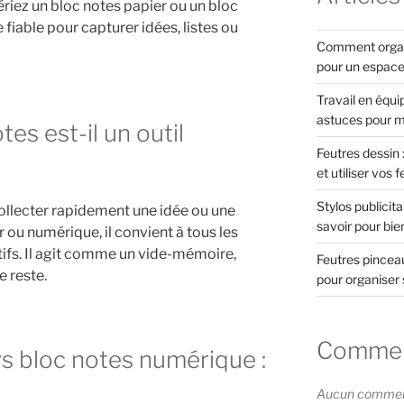
riez un bloc notes papier ou un bloc
 fiable pour capturer idées, listes ou
Comment organi
pour un espace 
Travail en équi
astuces pour m
es est-il un outil
Feutres dessin :
et utiliser vos 
Stylos publicita
ollecter rapidement une idée ou une
savoir pour bien
r ou numérique, il convient à tous les
atifs. Il agit comme un vide-mémoire,
Feutres pinceau
e reste.
pour organiser 
Comment
vs bloc notes numérique :
Aucun commenta