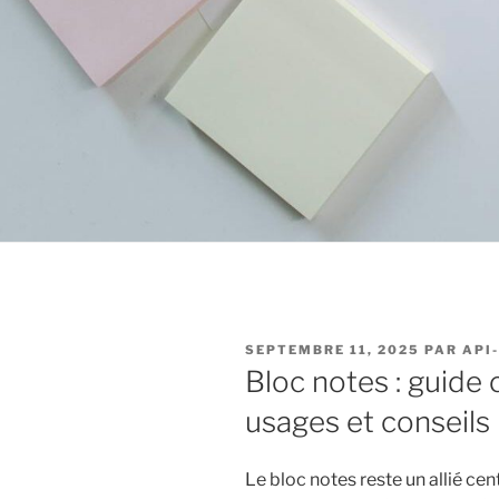
PUBLIÉ
SEPTEMBRE 11, 2025
PAR
API
LE
Bloc notes : guide
usages et conseils 
Le bloc notes reste un allié cen