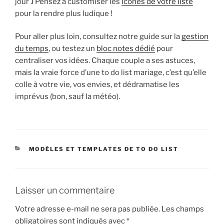
jour J Pensez à customiser les
icônes de votre liste
pour la rendre plus ludique !
Pour aller plus loin, consultez notre guide sur la
gestion
du temps
, ou testez un
bloc notes dédié
pour
centraliser vos idées. Chaque couple a ses astuces,
mais la vraie force d’une to do list mariage, c’est qu’elle
colle à votre vie, vos envies, et dédramatise les
imprévus (bon, sauf la météo).
CATÉGORIES
MODÈLES ET TEMPLATES DE TO DO LIST
Laisser un commentaire
Votre adresse e-mail ne sera pas publiée.
Les champs
obligatoires sont indiqués avec
*