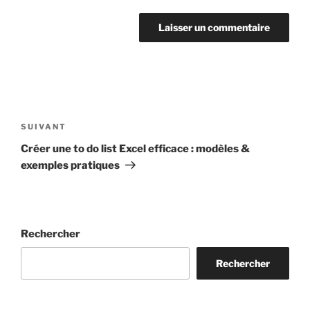
Navigation
de
Article
SUIVANT
l’article
suivant
Créer une to do list Excel efficace : modèles &
exemples pratiques
Rechercher
Rechercher